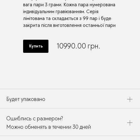
вага пари 3 грами. Кожна пара нумерована
індивідуальним гравіюванням. Серія
лімітована та складається з 99 пар і буде
закрита після виготовлення останньої пари
10990.00
грн.
Купить
Будет упаковано
Это украшение будет упаковано в картонную коробку,
Ошиблись с размером?
дополнено открыткой, паспортом украшения и
собрано в подарочный пакет
Можно обменять в течении 30 дней
В течении месяца мы можете заменить размер или