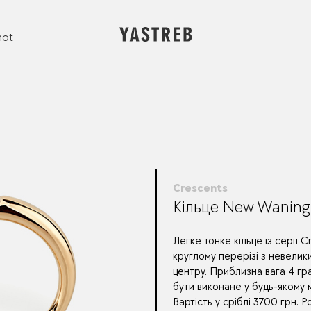
not
Crescents
Кільце New Waning
Легке тонке кільце із серії C
круглому перерізі з невелик
центру. Приблизна вага 4 г
бути виконане у будь-якому м
Вартість у сріблі 3700 грн. Р