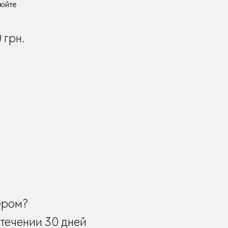
нюйте
0
грн.
ером?
течении 30 дней