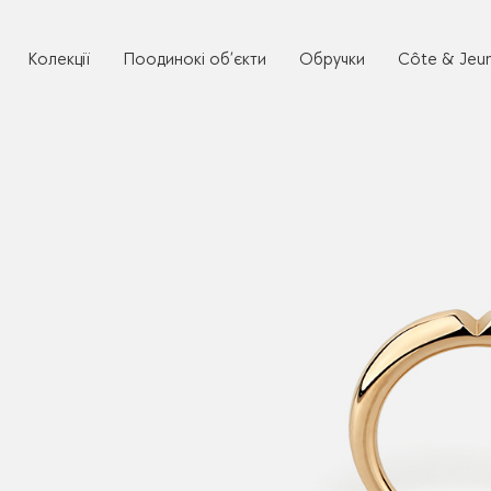
Колекції
Поодинокі об’єкти
Обручки
Côte & Jeu