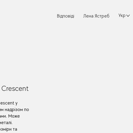
Україн
Відповіді
Лена Ястреб
 Crescent
rescent у
им надрізом по
рами. Може
еталі.
озміри та