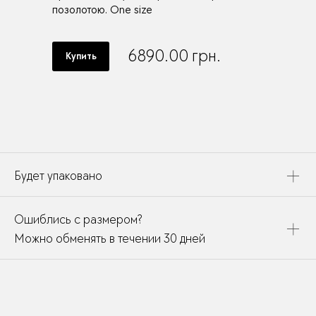
позолотою. One size
6890.00
грн.
Купить
Будет упаковано
Это украшение будет упаковано в картонную коробку,
Ошиблись с размером?
дополнено открыткой, паспортом украшения и
собрано в подарочный пакет
Можно обменять в течении 30 дней
В течении месяца мы можете заменить размер или
модификацию у любого украшения купленного у нас