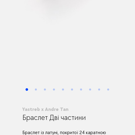
Yastreb x Andre Tan
Браслет Дві частини
Браслет із латуні, покритої 24 каратною