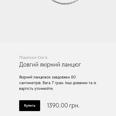
Підвіски Сiм'я
Довгий якірний ланцюг
Якірний ланцюжок завдовжки 80
сантиметрів. Вага 7 грам. Інші довжини та їх
вартість уточнюйте.
1390.00
грн.
Купить