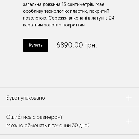
загальна довжина 13 сантиметрів. Має
особливу технологію: пластик, покритий
позолотою. Сережки виконані в латуні з 24
каратним золотим покриттям.
6890.00
грн.
Купить
Будет упаковано
Это украшение будет упаковано в картонную коробку,
Ошиблись с размером?
дополнено открыткой, паспортом украшения и
собрано в подарочный пакет
Можно обменять в течении 30 дней
В течении месяца мы можете заменить размер или