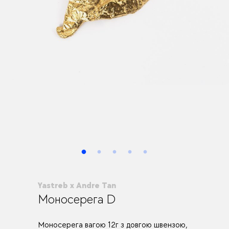
Yastreb x Andre Tan
Моносерега D
Моносерега вагою 12г з довгою швензою,