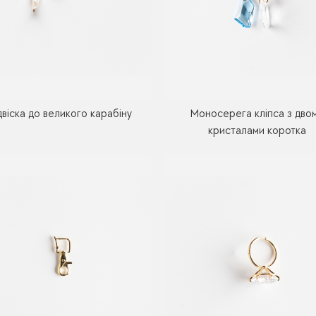
двіска до великого карабіну
Моносерега кліпса з дво
кристалами коротка