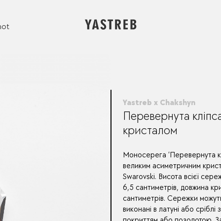
not
Yastreb x Chakshyn
Перевернута кліпс
кристалом
Моносерега ‘Перевернута кл
великим асиметричним крис
Swarovski. Висота всієї сере
6,5 сантиметрів, довжина кр
сантиметрів. Сережки можут
виконані в латуні або сріблі 
покриттям або позолотою. З