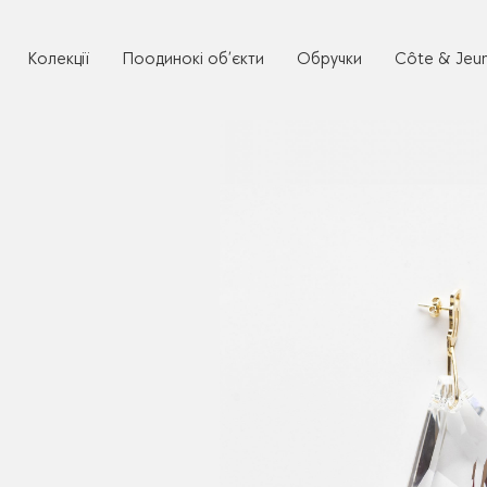
Колекції
Поодинокі об’єкти
Обручки
Côte & Jeu