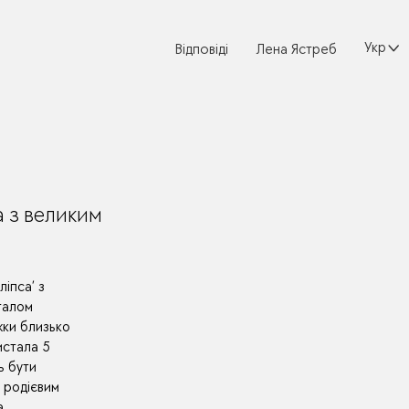
Україн
Відповіді
Лена Ястреб
а з великим
іпса’ з
талом
жки близько
истала 5
ь бути
з родієвим
а