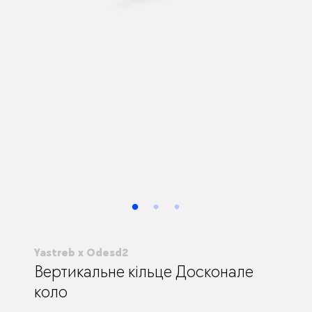
Yastreb x Odesd2
Вертикальне кільце Досконале
коло