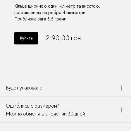
Кільце шириною один міліметр та висотою,
поставленою на ребро 4 міліметри.
Приблизна вага 3,5 грами
2190.00
грн.
Купить
Будет упаковано
Это украшение будет упаковано в картонную коробку,
Ошиблись с размером?
дополнено открыткой, паспортом украшения и
собрано в подарочный пакет
Можно обменять в течении 30 дней
В течении месяца мы можете заменить размер или