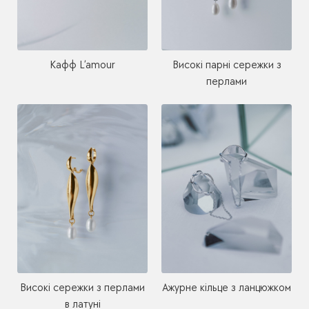
Кафф L’amour
Високі парні сережки з
перлами
Високі сережки з перлами
Ажурне кільце з ланцюжком
в латуні