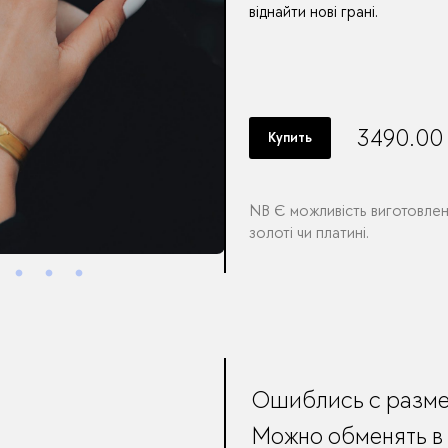
віднайти нові грані.
3490.00
Купить
NB
Є можливість виготовлен
золоті чи платині.
Ошиблись с разм
Можно обменять в 