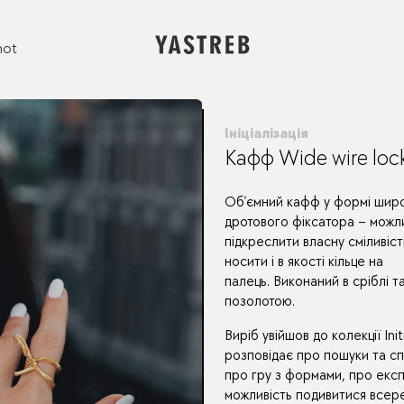
not
Ініціалізація
Кафф Wide wire loc
Обʼємний кафф у формі шир
дротового фіксатора – можл
підкреслити власну сміливіс
носити і в якості кільце на
палець. Виконаний в сріблі та
позолотою.
Виріб увійшов до колекції Init
розповідає про пошуки та с
про гру з формами, про екс
можливість подивитися всер