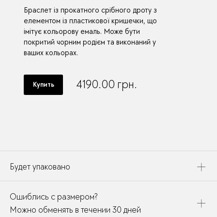
Браслет із прокатного срібного дроту з
елементом із пластикової кришечки, що
імітує кольорову емаль. Може бути
покритий чорним родієм та виконаний у
ваших кольорах.
4190.00
грн.
Купить
Будет упаковано
Это украшение будет упаковано в картонную коробку,
Ошиблись с размером?
дополнено открыткой, паспортом украшения и
собрано в подарочный пакет
Можно обменять в течении 30 дней