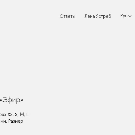
Русски
Ответы
Лена Ястреб
 «Эфир»
х XS, S, M, L.
амм. Размер