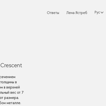
Русски
Ответы
Лена Ястреб
 Crescent
 сечением
 толщины в
ом в верхней
льный вес от 7
 от размера.
бом металле.