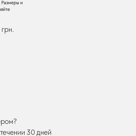
. Размеры и
няйте
0
грн.
ером?
течении 30 дней