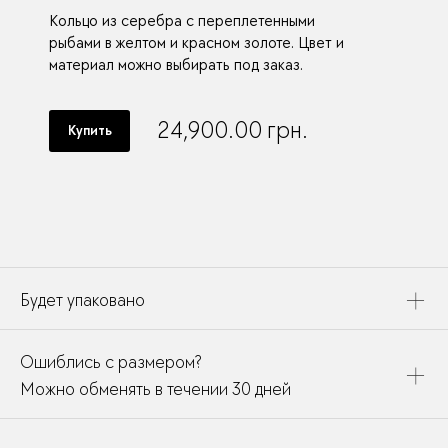
Кольцо из серебра с переплетенными
рыбами в желтом и красном золоте. Цвет и
материал можно выбирать под заказ.
24,900.00
грн.
Купить
Будет упаковано
Это украшение будет упаковано в картонную коробку,
Ошиблись с размером?
дополнено открыткой, паспортом украшения и
собрано в подарочный пакет
Можно обменять в течении 30 дней
В течении месяца мы можете заменить размер или