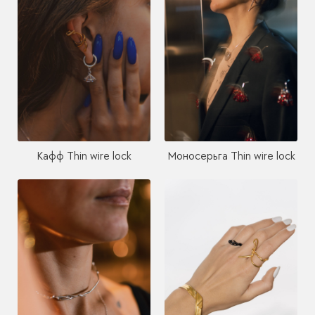
Кафф Thin wire lock
Моносерьга Thin wire lock