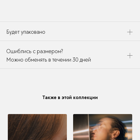
Будет упаковано
Это украшение будет упаковано в картонную коробку,
Ошиблись с размером?
дополнено открыткой, паспортом украшения и
собрано в подарочный пакет
Можно обменять в течении 30 дней
В течении месяца мы можете заменить размер или
модификацию у любого украшения купленного у нас
Также в этой коллекции