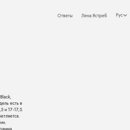
Русски
Ответы
Лена Ястреб
Black,
дель есть в
5 и 17-17,5.
етляется.
ии.
рамма.