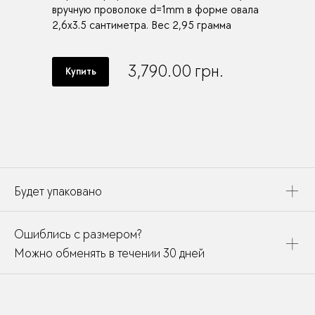
вручную проволоке d=1mm в форме овала
2,6х3.5 сантиметра. Вес 2,95 грамма
3,790.00
грн.
Купить
Будет упаковано
Это украшение будет упаковано в картонную коробку,
Ошиблись с размером?
дополнено открыткой, паспортом украшения и
собрано в подарочный пакет
Можно обменять в течении 30 дней
В течении месяца мы можете заменить размер или
модификацию у любого украшения купленного у нас