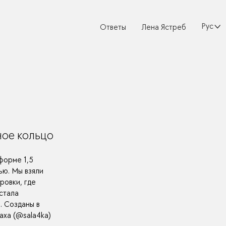
Русски
Ответы
Лена Ястреб
ное кольцо
форме 1,5
ью. Мы взяли
ровки, где
 стала
. Созданы в
аха (@sala4ka)