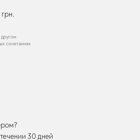
0
грн.
 другом
вых сочетаниях
ером?
течении 30 дней