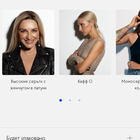
Высокие серьги с
Кафф О
Моносер
жемчугом в латуни
ко
Будет упаковано