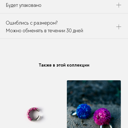
Будет упаковано
Это украшение будет упаковано в картонную коробку,
Ошиблись с размером?
дополнено открыткой, паспортом украшения и
собрано в подарочный пакет
Можно обменять в течении 30 дней
В течении месяца мы можете заменить размер или
модификацию у любого украшения купленного у нас
Также в этой коллекции