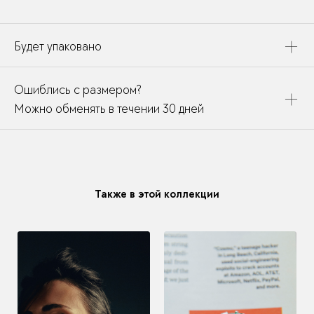
Будет упаковано
Это украшение будет упаковано в картонную коробку,
Ошиблись с размером?
дополнено открыткой, паспортом украшения и
собрано в подарочный пакет
Можно обменять в течении 30 дней
В течении месяца мы можете заменить размер или
модификацию у любого украшения купленного у нас
Также в этой коллекции