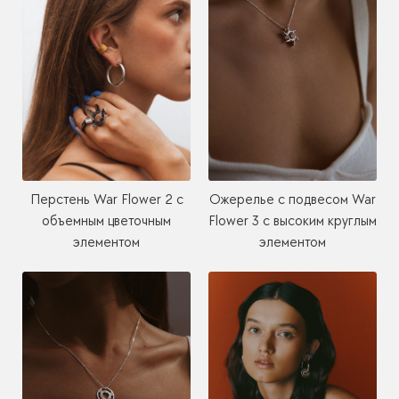
Перстень War Flower 2 с
Ожерелье с подвесом War
объемным цветочным
Flower 3 с высоким круглым
элементом
элементом