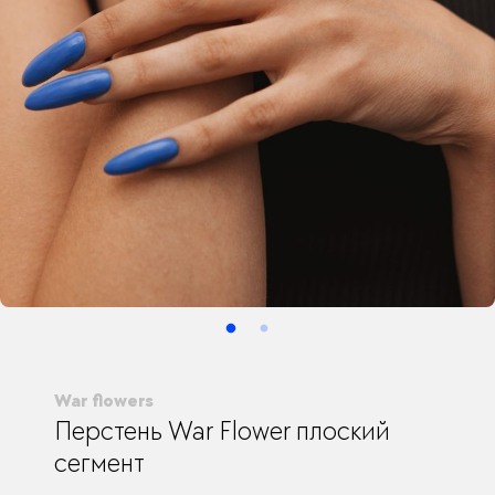
War flowers
Перстень War Flower плоский
сегмент