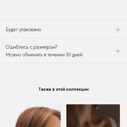
Будет упаковано
Это украшение будет упаковано в картонную коробку,
Ошиблись с размером?
дополнено открыткой, паспортом украшения и
собрано в подарочный пакет
Можно обменять в течении 30 дней
В течении месяца мы можете заменить размер или
модификацию у любого украшения купленного у нас
Также в этой коллекции