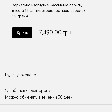
Зеркально изогнутые массивные серьги,
высота 18 сантиметров, вес пары сережек
29 грамм
7,490.00
грн.
Купить
Будет упаковано
Это украшение будет упаковано в картонную коробку,
Ошиблись с размером?
дополнено открыткой, паспортом украшения и
собрано в подарочный пакет
Можно обменять в течении 30 дней
В течении месяца мы можете заменить размер или