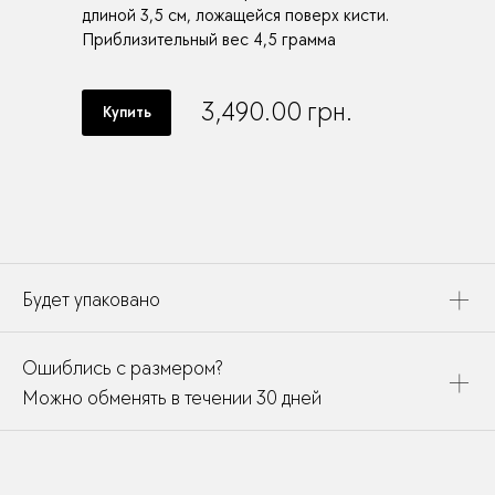
длиной 3,5 см, ложащейся поверх кисти.
Приблизительный вес 4,5 грамма
3,490.00
грн.
Купить
Будет упаковано
Это украшение будет упаковано в картонную коробку,
Ошиблись с размером?
дополнено открыткой, паспортом украшения и
собрано в подарочный пакет
Можно обменять в течении 30 дней
В течении месяца мы можете заменить размер или
модификацию у любого украшения купленного у нас