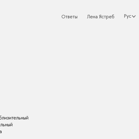
Русски
Ответы
Лена Ястреб
близительный
ельный
а