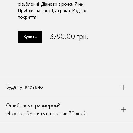
різьбленні. Діаметр зірочки 7 мм.
Приблизна вага 1,7 грама. Родієве
покриття
3790.00
грн.
Купить
Будет упаковано
Это украшение будет упаковано в картонную коробку,
Ошиблись с размером?
дополнено открыткой, паспортом украшения и
собрано в подарочный пакет
Можно обменять в течении 30 дней
В течении месяца мы можете заменить размер или
модификацию у любого украшения купленного у нас