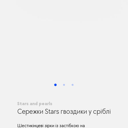
Stars and pearls
Сережки Stars гвоздики у сріблі
Шестикінцеві зірки із застібкою на