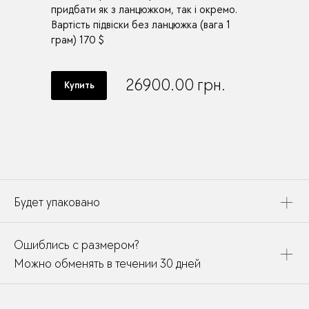
придбати як з ланцюжком, так і окремо.
Вартість підвіски без ланцюжка (вага 1
грам) 170 $
26900.00
грн.
Купить
Будет упаковано
Это украшение будет упаковано в картонную коробку,
Ошиблись с размером?
дополнено открыткой, паспортом украшения и
собрано в подарочный пакет
Можно обменять в течении 30 дней
В течении месяца мы можете заменить размер или
модификацию у любого украшения купленного у нас