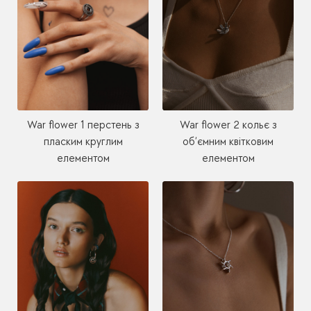
War flower 1 перстень з
War flower 2 кольє з
пласким круглим
об’ємним квітковим
елементом
елементом