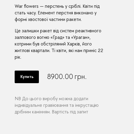
War flowers — перстень у сріблі. Квіти під
стать часу. Елемент перстня виконано у
формі хвостової частини ракети.
Це залишки ракет від систем реактивного
залпового вогню «Град» та «Ураган»,
котрими був обстріляний Харків, його
житлові квартали. Ті квіти, які нам приніс 22
рік.
8900.00
грн.
Купить
NB До цього виробу можна додати
індивідуальне гравіювання та інкрустацію
дрібним камінням. Вартість під запит