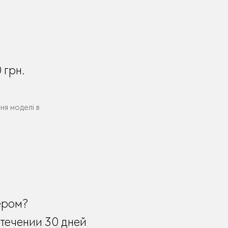
0
грн.
ня моделі в
ером?
течении 30 дней