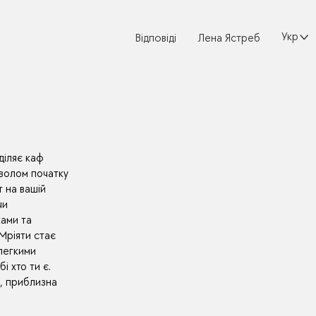
Україн
Відповіді
Лена Ястреб
діляє каф
мволом початку
т на вашій
чи
ками та
 Мріяти стає
легкими
і хто ти є.
в, приблизна