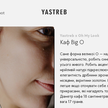
not
Yastreb x Oh My Look
Каф Big O
Саме форма великої О — на
універсальністю, робить си
усього живого. Робить акцен
мрійливій натурі підкреслюю
елегантність дрібними зіроч
місяцями, вкритими золотом.
легше якщо оточувати себе 
прикрасами, які нагадують тоб
Діаметр кафа 18 сантиметрі
вага 17 грамів.