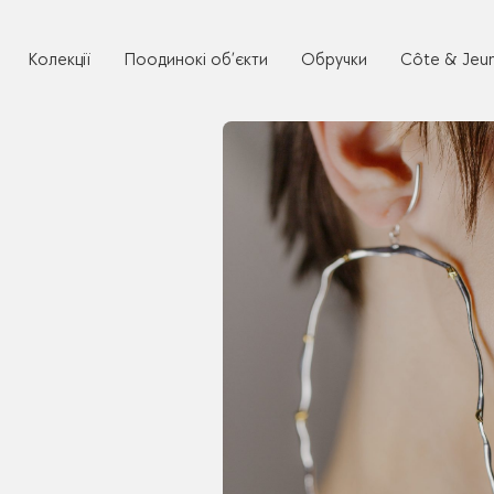
Колекції
Поодинокі об’єкти
Обручки
Côte & Jeu