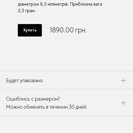
діаметром 8,5 міліметрів. Приблизна вага
2,3 грам.
1890.00
грн.
Купить
Будет упаковано
Это украшение будет упаковано в картонную коробку,
Ошиблись с размером?
дополнено открыткой, паспортом украшения и
собрано в подарочный пакет
Можно обменять в течении 30 дней
В течении месяца мы можете заменить размер или
модификацию у любого украшения купленного у нас