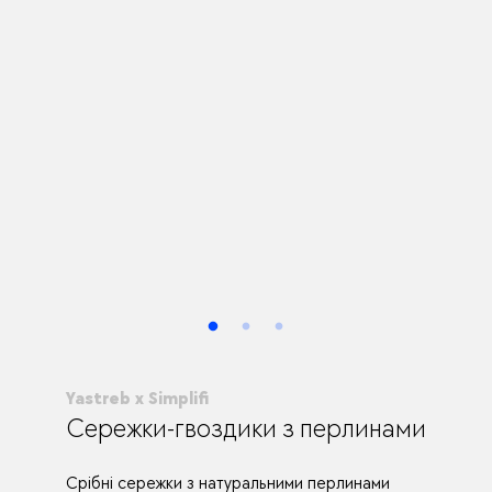
Yastreb x Simplifi
Сережки-гвоздики з перлинами
Срібні сережки з натуральними перлинами