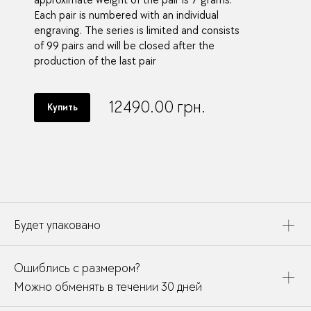
approximate weight of the pair is 7 grams.
Each pair is numbered with an individual
engraving. The series is limited and consists
of 99 pairs and will be closed after the
production of the last pair
12490.00
грн.
Купить
Будет упаковано
Это украшение будет упаковано в картонную коробку,
Ошиблись с размером?
дополнено открыткой, паспортом украшения и
собрано в подарочный пакет
Можно обменять в течении 30 дней