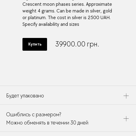
Crescent moon phases series. Approximate
weight 4 grams. Can be made in silver, gold
or platinum. The cost in silver is 2500 UAH.
Specify availability and sizes
39900.00
грн.
Купить
Будет упаковано
Это украшение будет упаковано в картонную коробку,
Ошиблись с размером?
дополнено открыткой, паспортом украшения и
собрано в подарочный пакет
Можно обменять в течении 30 дней
В течении месяца мы можете заменить размер или