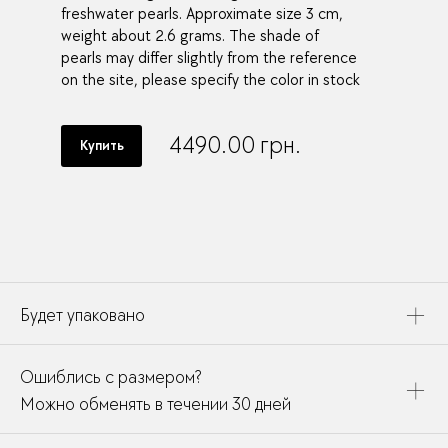
freshwater pearls. Approximate size 3 cm,
weight about 2.6 grams. The shade of
pearls may differ slightly from the reference
on the site, please specify the color in stock
4490.00
грн.
Купить
Будет упаковано
Это украшение будет упаковано в картонную коробку,
Ошиблись с размером?
дополнено открыткой, паспортом украшения и
собрано в подарочный пакет
Можно обменять в течении 30 дней
В течении месяца мы можете заменить размер или