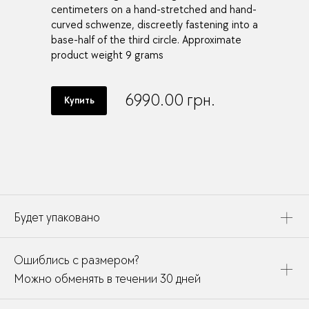
centimeters on a hand-stretched and hand-
curved schwenze, discreetly fastening into a
base-half of the third circle. Approximate
product weight 9 grams
6990.00
грн.
Купить
Будет упаковано
Это украшение будет упаковано в картонную коробку,
Ошиблись с размером?
дополнено открыткой, паспортом украшения и
собрано в подарочный пакет
Можно обменять в течении 30 дней
В течении месяца мы можете заменить размер или