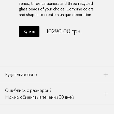
series, three carabiners and three recycled
glass beads of your choice. Combine colors
and shapes to create a unique decoration
10290.00
грн.
Купить
Будет упаковано
Это украшение будет упаковано в картонную коробку,
Ошиблись с размером?
дополнено открыткой, паспортом украшения и
собрано в подарочный пакет
Можно обменять в течении 30 дней
В течении месяца мы можете заменить размер или
модификацию у любого украшения купленного у нас