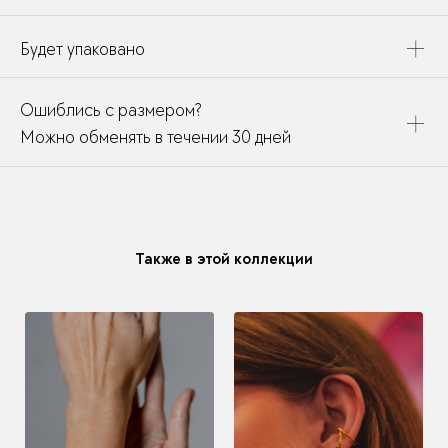
Будет упаковано
Это украшение будет упаковано в картонную коробку,
Ошиблись с размером?
дополнено открыткой, паспортом украшения и
собрано в подарочный пакет
Можно обменять в течении 30 дней
В течении месяца мы можете заменить размер или
модификацию у любого украшения купленного у нас
Также в этой коллекции