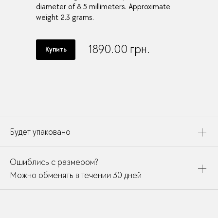
diameter of 8.5 millimeters. Approximate
weight 2.3 grams.
1890.00
грн.
Купить
Будет упаковано
Это украшение будет упаковано в картонную коробку,
Ошиблись с размером?
дополнено открыткой, паспортом украшения и
собрано в подарочный пакет
Можно обменять в течении 30 дней
В течении месяца мы можете заменить размер или
модификацию у любого украшения купленного у нас