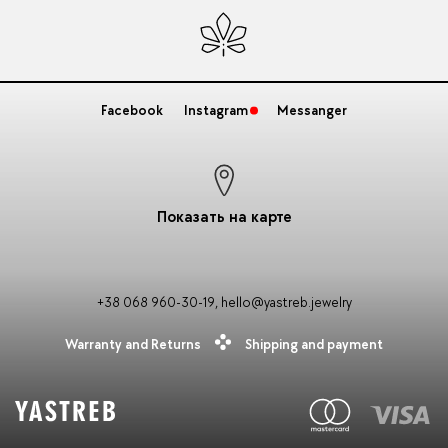
Facebook
Instagram
Messanger
Показать на карте
+38 068 960-30-19
,
hello@yastreb.jewelry
Warranty and Returns
Shipping and payment