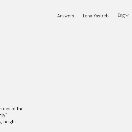
English
Answers
Lena Yastreb
eroes of the
ly”.
, height