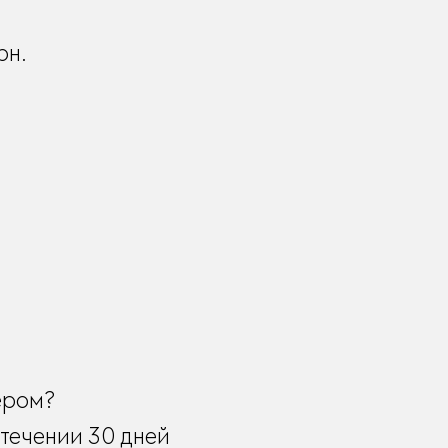
рн.
ером?
течении 30 дней