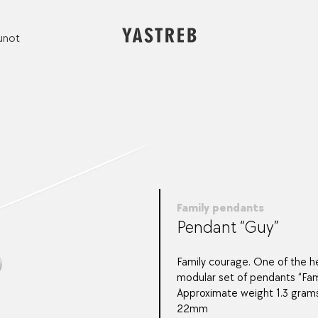
unot
Family pendants
Pendant “Guy”
Family courage. One of the h
modular set of pendants “Fami
Approximate weight 1.3 grams
22mm