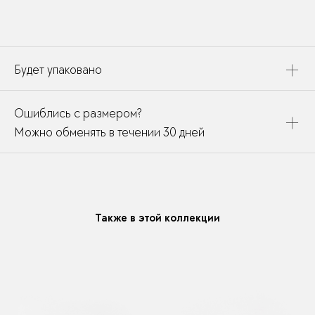
Будет упаковано
Это украшение будет упаковано в картонную коробку,
Ошиблись с размером?
дополнено открыткой, паспортом украшения и
собрано в подарочный пакет
Можно обменять в течении 30 дней
В течении месяца мы можете заменить размер или
модификацию у любого украшения купленного у нас
Также в этой коллекции