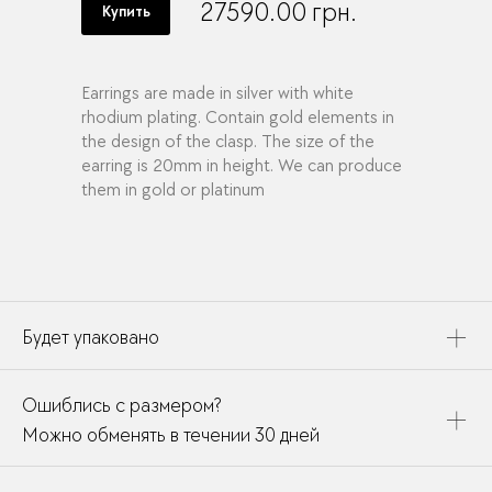
27590.00
грн.
Купить
Earrings are made in silver with white
rhodium plating. Contain gold elements in
the design of the clasp. The size of the
earring is 20mm in height. We can produce
them in gold or platinum
Будет упаковано
Это украшение будет упаковано в картонную коробку,
Ошиблись с размером?
дополнено открыткой, паспортом украшения и
собрано в подарочный пакет
Можно обменять в течении 30 дней
В течении месяца мы можете заменить размер или