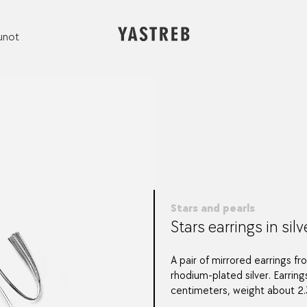
unot
Stars and pearls
Stars earrings in silv
A pair of mirrored earrings fr
rhodium-plated silver. Earring
centimeters, weight about 2