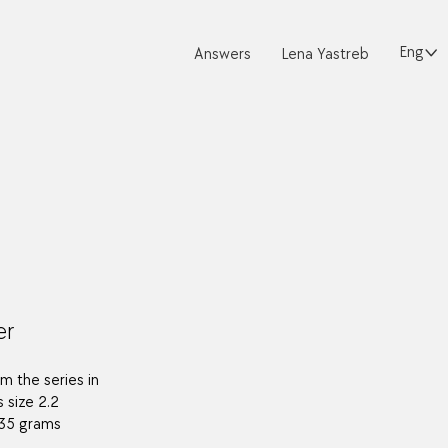
English
Answers
Lena Yastreb
er
om the series in
s size 2.2
.35 grams