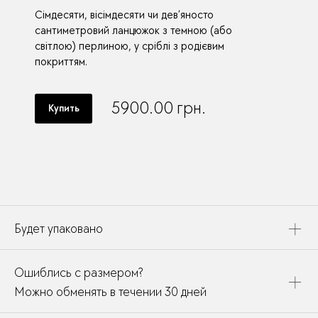
Сімдесяти, вісімдесяти чи дев’яносто
сантиметровий ланцюжок з темною (або
світлою) перлиною, у сріблі з родієвим
покриттям.
5900.00
грн.
Купить
Будет упаковано
Это украшение будет упаковано в картонную коробку,
Ошиблись с размером?
дополнено открыткой, паспортом украшения и
собрано в подарочный пакет
Можно обменять в течении 30 дней