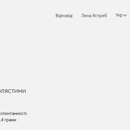
Україн
Відповіді
Лена Ястреб
іблястими
 спонтанності.
,4 грами