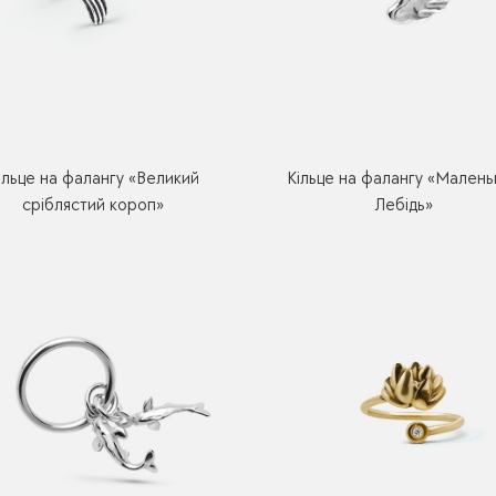
ільце на фалангу «Великий
Кільце на фалангу «Малень
сріблястий короп»
Лебідь»