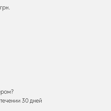
грн.
ером?
течении 30 дней