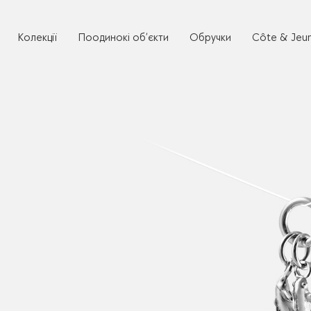
Колекції
Поодинокі об’єкти
Обручки
Côte & Jeu