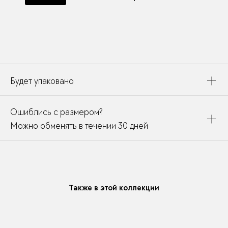
Будет упаковано
Это украшение будет упаковано в картонную коробку,
Ошиблись с размером?
дополнено открыткой, паспортом украшения и
собрано в подарочный пакет
Можно обменять в течении 30 дней
В течении месяца мы можете заменить размер или
модификацию у любого украшения купленного у нас
Также в этой коллекции