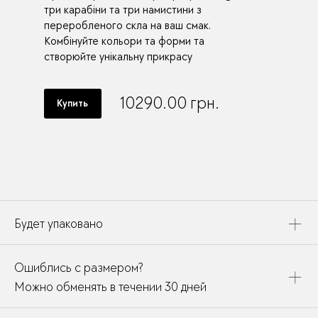
три карабіни та три намистини з
переробленого скла на ваш смак.
Комбінуйте кольори та форми та
створюйте унікальну прикрасу
10290.00
грн.
Купить
Будет упаковано
Это украшение будет упаковано в картонную коробку,
Ошиблись с размером?
дополнено открыткой, паспортом украшения и
собрано в подарочный пакет
Можно обменять в течении 30 дней
В течении месяца мы можете заменить размер или