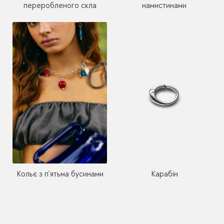
переробленого скла
намистинами
Кольє з п’ятьма бусинами
Карабін