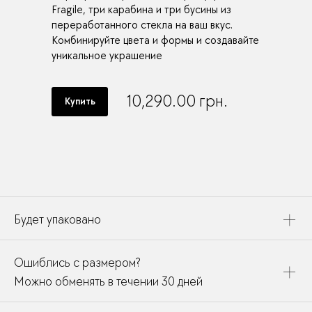
Fragile, три карабина и три бусины из
переработанного стекла на ваш вкус.
Комбинируйте цвета и формы и создавайте
уникальное украшение
10,290.00
грн.
Купить
Будет упаковано
Это украшение будет упаковано в картонную коробку,
Ошиблись с размером?
дополнено открыткой, паспортом украшения и
собрано в подарочный пакет
Можно обменять в течении 30 дней
В течении месяца мы можете заменить размер или