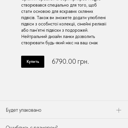
створювався спеціально для того, щоб
стати основою для яскравих скляних
підвісів. Також ви зможете додати улюблені
підвіси з особистої колекції, сімейні реліквії
або пам’ятні підвіски з подорожей.
Нейтральний дизайн ланки дозволить
створювати будь-який мікс на ваш смак
6790.00
грн.
Купить
Будет упаковано
Это украшение будет упаковано в картонную коробку,
Ошиблись с размером?