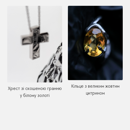
Кільце з великим жовтим
Хрест зі скошеною гранню
цитрином
у білому золоті