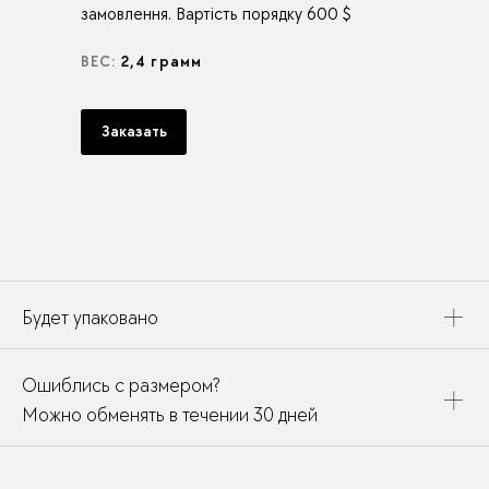
замовлення. Вартість порядку 600 $
ВЕС:
2,4 грамм
Заказать
Будет упаковано
Это украшение будет упаковано в картонную коробку,
Ошиблись с размером?
дополнено открыткой, паспортом украшения и
собрано в подарочный пакет
Можно обменять в течении 30 дней
В течении месяца мы можете заменить размер или
модификацию у любого украшения купленного у нас