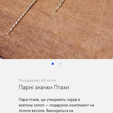
Поодинокі об’єкти
Парні значки Птахи
Пара птахів, що утворюють серце в
жовтому золоті — подарунок-комплімент на
Золоте весілля. Виконуються на