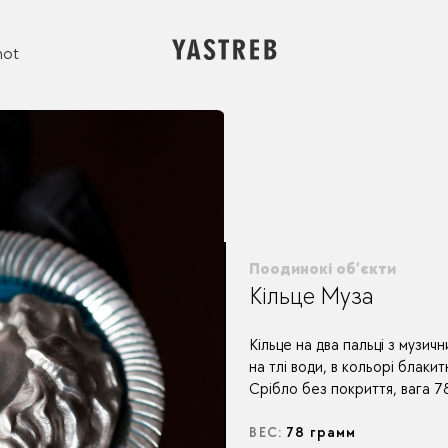
not
Поодинокі об’єкти
Кільце Муза
Кільце на два пальці з музич
на тлі води, в кольорі блакит
Срібло без покриття, вага 7
ВЕС:
78 грамм