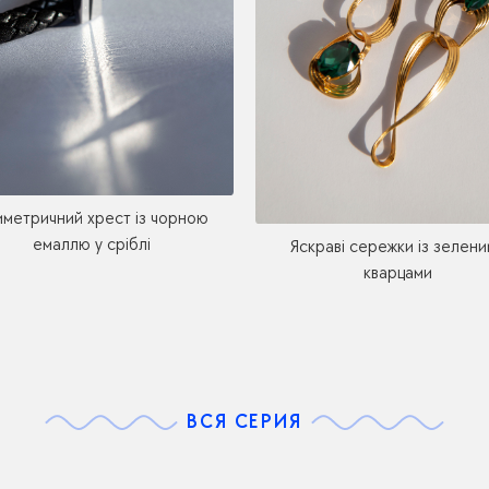
иметричний хрест із чорною
емаллю у сріблі
Яскраві сережки із зелени
кварцами
ВСЯ СЕРИЯ