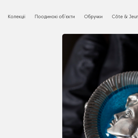
Колекції
Поодинокі об’єкти
Обручки
Côte & Jeu