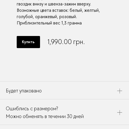
гвоздик внизу и швенза-зажим вверху.
Возможные цвета вставок: белый, желтый,
голубой, оранжевый, розовый.
Приблизительный вес 1,3 грамма
1,990.00
грн.
Купить
Будет упаковано
Это украшение будет упаковано в картонную коробку,
Ошиблись с размером?
дополнено открыткой, паспортом украшения и
собрано в подарочный пакет
Можно обменять в течении 30 дней
В течении месяца мы можете заменить размер или